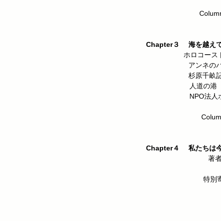
Column アン
アムステルダム
Chapter３ 海を
ホロコースト記念館
アンネのバラの教会
杉原千畝記念館 /
人道の港 敦賀ムゼウ
NPO法人ホロコー
Column 助け
生きのびた
Chapter４ 私た
著者対談 岡
特別寄稿 : 「グ
中谷