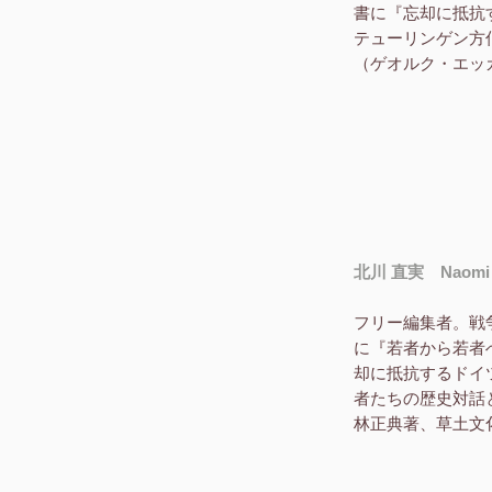
書に『忘却に抵抗
テューリンゲン方
（ゲオルク・エッカ
北川 直実 Naomi K
フリー編集者。戦
に『若者から若者へ
却に抵抗するドイ
者たちの歴史対話
林正典著、草土文