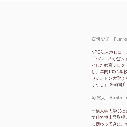
石岡 史子 Fumiko 
NPO法人ホロコー
『ハンナのかばん
とした教育プログ
し、年間100の
ワシントン大学よ
はなし』(岩崎書
岡 裕人 Hiroto 
一橋大学大学院社
学科で博士号取得
に携わってきた。