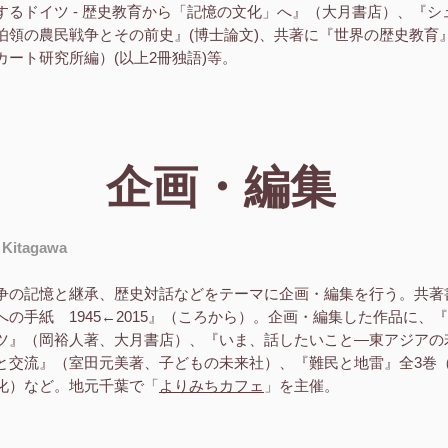
するドイツ - 歴史教育から「記憶の文化」へ』（大月書店）、『シ
伯領の農民戦争とその前史』(博士論文)、共著に『世界の歴史教育
ート研究所編）(以上2冊独語)等。
企画・編集
itagawa
争の記憶と継承、歴史対話などをテーマに企画・編集を行う。共著
の手紙 1945←2015』（ころから）。企画・編集した作品に、
ツ』（岡裕人著、大月書店）、『いま、話したいこと―東アジアの
と交流』（室田元美著、子どもの未来社）、『難民と地雷』全3巻
化）など。地元千葉で「
よりみちカフェ
」を主催。