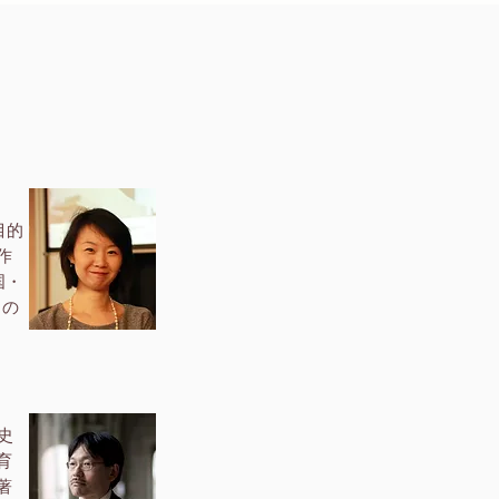
目的
作
国・
トの
史
育
著