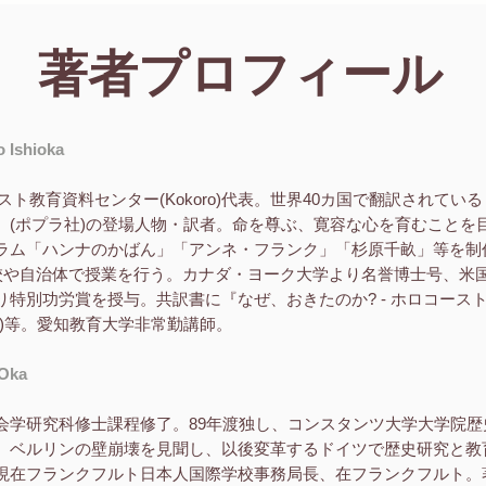
​著者プロフィール
Ishioka
スト教育資料センター(Kokoro)代表。世界40カ国で翻訳されている
』(ポプラ社)の登場人物・訳者。命を尊ぶ、寛容な心を育むことを
ラム「ハンナのかばん」「アンネ・フランク」「杉原千畝」等を制
学校や自治体で授業を行う。カナダ・ヨーク大学より名誉博士号、米
り特別功労賞を授与。共訳書に『なぜ、おきたのか? - ホロコース
店)等。愛知教育大学非常勤講師。
Oka
会学研究科修士課程修了。89年渡独し、コンスタンツ大学大学院歴
。ベルリンの壁崩壊を見聞し、以後変革するドイツで歴史研究と教
現在フランクフルト日本人国際学校事務局長、在フランクフルト。