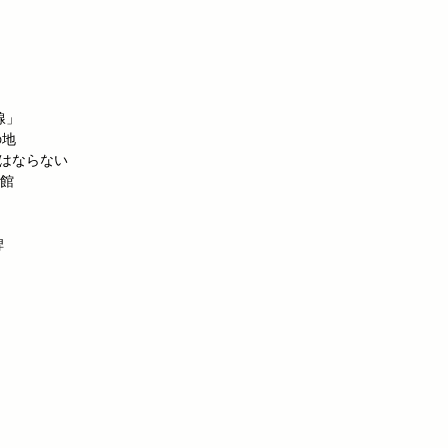
線」
の地
てはならない
館
碑