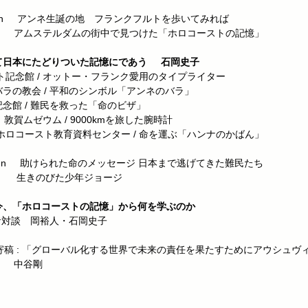
ネ生誕の地 フランクフルトを歩いてみれば
の街中で見つけた「ホロコーストの記憶」
越えて日本にたどりついた記憶にであう 石岡史子
 / オットー・フランク愛用のタイプライター
 / 平和のシンボル「アンネのバラ」
 難民を救った「命のビザ」
ム / 9000kmを旅した腕時計
スト教育資料センター / 命を運ぶ「ハンナのかばん」
られた命のメッセージ 日本まで逃げてきた難民たち
少年ジョージ
ちは今、「ホロコーストの記憶」から何を学ぶのか
裕人・石岡史子
ローバル化する世界で未来の責任を果たすために
アウシュヴ
剛