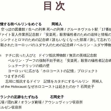
目 次
トで記憶する街ベルリンをめぐる 岡裕人
の図書館 / 生への列車 死への列車 /
グルーネヴァルト駅「17番
盲人作業所記念館 / 「
安楽死」殺害犠牲者のための追悼と情報
ンティと
ロマのための記念碑 / 誰もいなくなった部屋 / 決して忘れ
殺
されたヨーロッパのユダヤ人のための記念碑 /
ベルリン・ユダヤ博物
抗った人びと ドイツ抵抗博物館 / 無言の英雄記念館
フの強制不妊手術と「安楽死」殺害の犠牲者記念
リッツの鏡の壁
に広がる「ホロコーストの記憶」プロジェクト
きの石
抵抗するドイツ 記憶をカタチにするベルリン 岡裕人
he Holocaust なぜホロコーストは起きたのか？ 石岡史子
ネ・フランクの足跡をたずねる 石岡史子
れ家 / オランダ劇場 / アウシュヴィッツ収容所
ゼン収容所