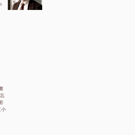
ュ
』
書
『忘
若
（小