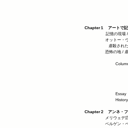
Chapter１ アー
記憶の現場 / 空っぽ
オットー・ヴァイト
虐殺されたシ
恐怖の地 / 虐
Column ナチに
ベルリン・ブー
シュテーク
​ ヨーロッパ
つまず
Essay 忘却に
History of t
Chapter２ アン
メリウェデ広場 / 隠
ベルゲン・ベル