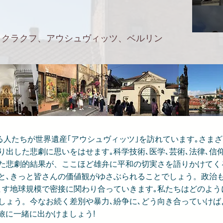
、クラクフ、アウシュヴィッツ、
ベルリン
える人たちが世界遺産｢アウシュヴィッツ｣を訪れています｡さま
くり出した悲劇に思いをはせます｡科学技術､医学､芸術､法律､
た悲劇的結果が、ここほど雄弁に平和の切実さを語りかけてく
と､きっと皆さんの価値観がゆさぶられることでしょう。政治も
ます地球規模で密接に関わり合っていきます｡私たちはどのよう
しょう。今なお続く差別や暴力､紛争に､どう向き合っていけば
”旅に一緒に出かけましょう!