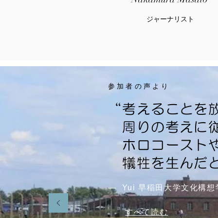
​ジャーナリスト
参加者の声より
“考えることを
周りの考えに
ホロコースト
犠牲を生んだ
— Yui 早稲田大学文化構想
​
すべて読む