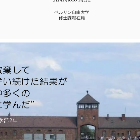
ベルリン自由大学
修士課程在籍
放棄して
従い続けた結果が
や多くの
と学んだ”
学部2年