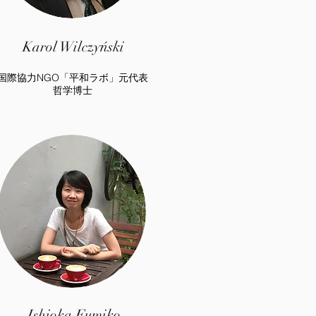
Karol Wilczyński
国際協力NGO「平和ラボ」元代表
​哲学博士
Ishioka Fumiko