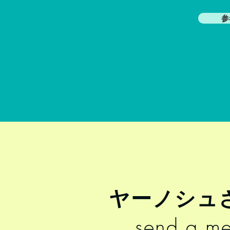
参
ヤーノシュ
send a me