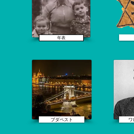
年表
ブダペスト
ワ