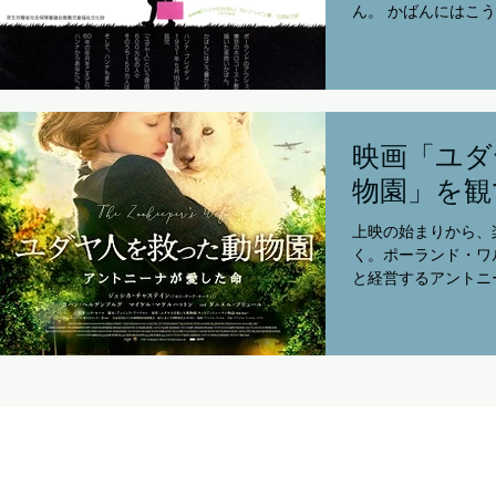
ん。 かばんにはこう書かれていました。 ハ
ンナ・ブレイディ 1
孤児 「ユダヤ人」という理由で殺された600
万もの人々 ...
映画「ユダ
物園」を観
上映の始まりから、
く。ポーランド・ワ
と経営するアントニ
で動物園中を走り回
す。檻の中の動物た
を返す。そこには、
彿とさせる、...