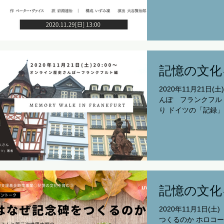
る「アウシュヴィッ
たち、経済も持ち直
を暴くな」という声も
記憶の文化
2020年11月21日
んぽ フランクフル
り ドイツの「記録
に、過ちと正面から
した。日本に欠けて
自宅から参加する事が
記憶の文化
2020年11月1日(
つくるのか ホロコ