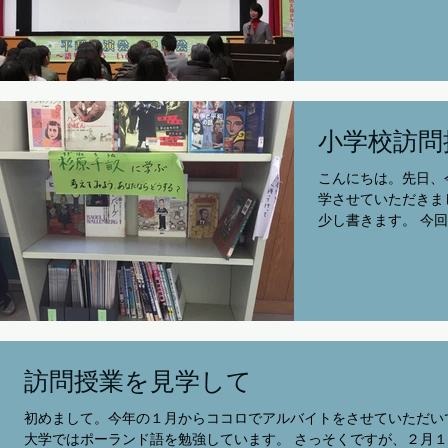
開いていました。 
学校への訪問授業や
劇団銅鑼「ハンナの
したが...
小学校訪問
こんにちは。先日、
学させていただきま
少し書きます。 今
してくれました。劇
ん』の劇を上演して
った方々は、ハンナ
さん役でそ...
訪問授業を見学して
初めまして。今年の１月からココロでアルバイトをさせていただい
大学ではポーランド語を勉強しています。 さっそくですが、２月１