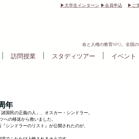
▶大学生インターン
▶会員申込
▶ご
命と人権の教育NPO。全国
訪問授業
スタディツアー
イベント
周年
「諸国民の正義の人」、オスカー・シンドラー。
ッツへの移送から救いました。
画『シンドラーのリスト』が公開されたのが、
劇場でふたたび上映されるそうです。