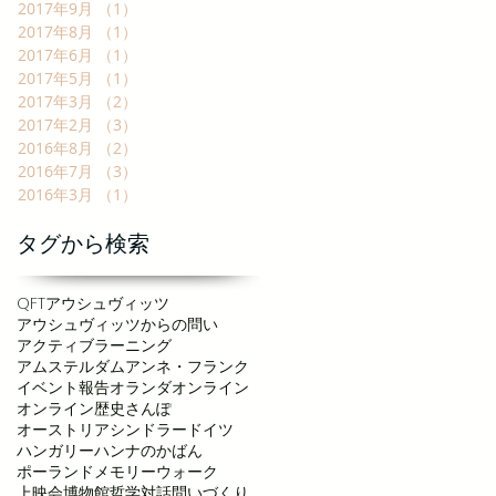
2017年9月
（1）
1件の記事
2017年8月
（1）
1件の記事
2017年6月
（1）
1件の記事
2017年5月
（1）
1件の記事
2017年3月
（2）
2件の記事
2017年2月
（3）
3件の記事
2016年8月
（2）
2件の記事
2016年7月
（3）
3件の記事
2016年3月
（1）
1件の記事
タグから検索
QFT
アウシュヴィッツ
アウシュヴィッツからの問い
アクティブラーニング
アムステルダム
アンネ・フランク
イベント報告
オランダ
オンライン
オンライン歴史さんぽ
オーストリア
シンドラー
ドイツ
ハンガリー
ハンナのかばん
ポーランド
メモリーウォーク
上映会
博物館
哲学対話
問いづくり