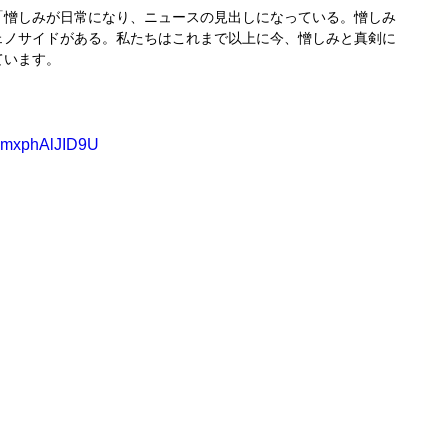
「憎しみが日常になり、ニュースの見出しになっている。憎しみ
ェノサイドがある。私たちはこれまで以上に今、憎しみと真剣に
ています。
v=mxphAlJID9U