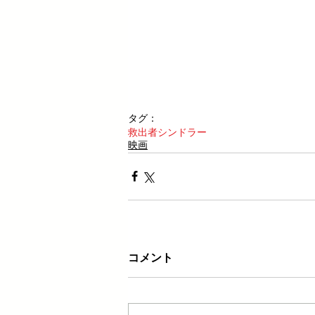
タグ：
救出者
シンドラー
映画
コメント