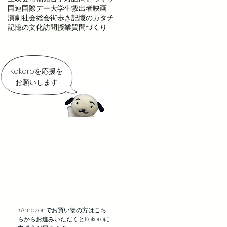
国連
国際デー
大学生
救出者
映画
演劇
社会
総会
街歩き
記憶のカタチ
記憶の文化
訪問授業
質問づくり
Kokoroを応援を
お願いします
↑Amazonでお買い物の方はこち
らからお進みいただくとKokoroに